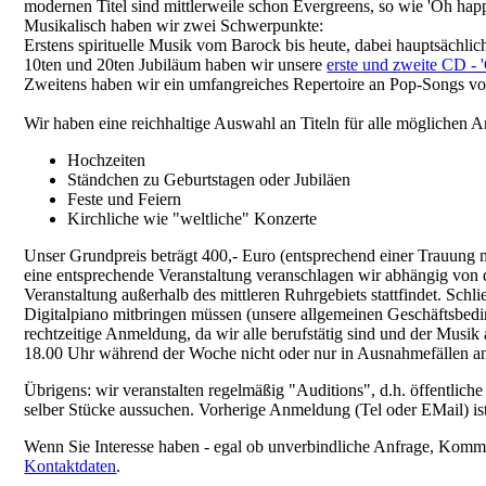
modernen Titel sind mittlerweile schon Evergreens, so wie 'Oh happy
Musikalisch haben wir zwei Schwerpunkte:
Erstens spirituelle Musik vom Barock bis heute, dabei hauptsächli
10ten und 20ten Jubiläum haben wir unsere
erste und zweite CD - '
Zweitens haben wir ein umfangreiches Repertoire an Pop-Songs von 
Wir haben eine reichhaltige Auswahl an Titeln für alle möglichen An
Hochzeiten
Ständchen zu Geburtstagen oder Jubiläen
Feste und Feiern
Kirchliche wie "weltliche" Konzerte
Unser Grundpreis beträgt 400,- Euro (entsprechend einer Trauung m
eine entsprechende Veranstaltung veranschlagen wir abhängig von 
Veranstaltung außerhalb des mittleren Ruhrgebiets stattfindet. Schli
Digitalpiano mitbringen müssen (unsere allgemeinen Geschäftsbedi
rechtzeitige Anmeldung, da wir alle berufstätig sind und der Mus
18.00 Uhr während der Woche nicht oder nur in Ausnahmefällen an
Übrigens: wir veranstalten regelmäßig "Auditions", d.h. öffentlich
selber Stücke aussuchen. Vorherige Anmeldung (Tel oder EMail) ist 
Wenn Sie Interesse haben - egal ob unverbindliche Anfrage, Komme
Kontaktdaten
.